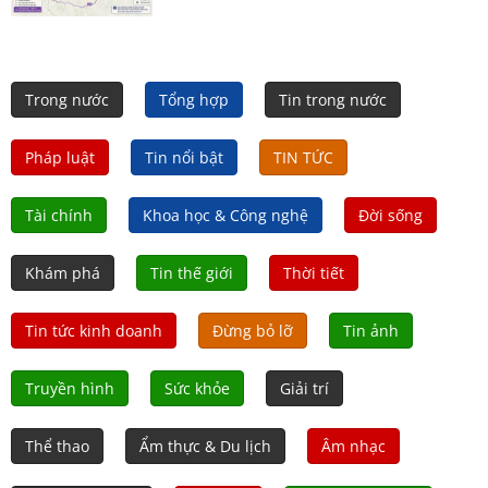
Trong nước
Tổng hợp
Tin trong nước
Pháp luật
Tin nổi bật
TIN TỨC
Tài chính
Khoa học & Công nghệ
Đời sống
Khám phá
Tin thế giới
Thời tiết
Tin tức kinh doanh
Đừng bỏ lỡ
Tin ảnh
Truyền hình
Sức khỏe
Giải trí
Thể thao
Ẩm thực & Du lịch
Âm nhạc