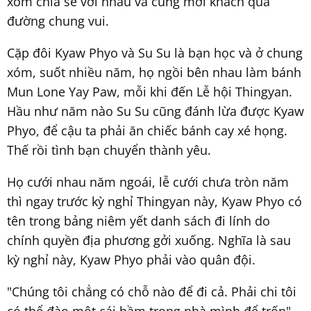
xóm chia sẻ với nhau và cùng mời khách qua
đường chung vui.
Cặp đôi Kyaw Phyo và Su Su là bạn học và ở chung
xóm, suốt nhiều năm, họ ngồi bên nhau làm bánh
Mun Lone Yay Paw, mỗi khi đến Lễ hội Thingyan.
Hầu như năm nào Su Su cũng đánh lừa được Kyaw
Phyo, để cậu ta phải ăn chiếc bánh cay xé họng.
Thế rồi tình bạn chuyển thành yêu.
Họ cưới nhau năm ngoái, lễ cưới chưa tròn năm
thì ngay trước kỳ nghỉ Thingyan này, Kyaw Phyo có
tên trong bảng niêm yết danh sách đi lính do
chính quyền địa phương gởi xuống. Nghĩa là sau
kỳ nghỉ này, Kyaw Phyo phải vào quân đội.
"Chúng tôi chẳng có chỗ nào để đi cả. Phải chi tôi