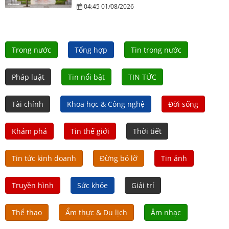
04:45 01/08/2026
Trong nước
Tổng hợp
Tin trong nước
Pháp luật
Tin nổi bật
TIN TỨC
Tài chính
Khoa học & Công nghệ
Đời sống
Khám phá
Tin thế giới
Thời tiết
Tin tức kinh doanh
Đừng bỏ lỡ
Tin ảnh
Truyền hình
Sức khỏe
Giải trí
Thể thao
Ẩm thực & Du lịch
Âm nhạc