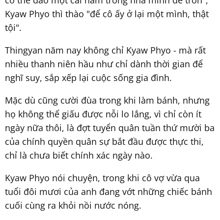
có thể đào một cái hầm trong nhà mình để trốn",
Kyaw Phyo thì thào "để cô ấy ở lại một mình, thật
tội".
Thingyan năm nay không chỉ Kyaw Phyo - mà rất
nhiều thanh niên hầu như chỉ dành thời gian để
nghĩ suy, sắp xếp lại cuộc sống gia đình.
Mặc dù cũng cười đùa trong khi làm bánh, nhưng
họ không thể giấu được nỗi lo lắng, vì chỉ còn ít
ngày nữa thôi, là đợt tuyển quân tuần thứ mười ba
của chính quyền quân sự bắt đầu được thực thi,
chỉ là chưa biết chính xác ngày nào.
Kyaw Phyo nói chuyện, trong khi cô vợ vừa qua
tuổi đôi mươi của anh đang vớt những chiếc bánh
cuối cùng ra khỏi nồi nước nóng.