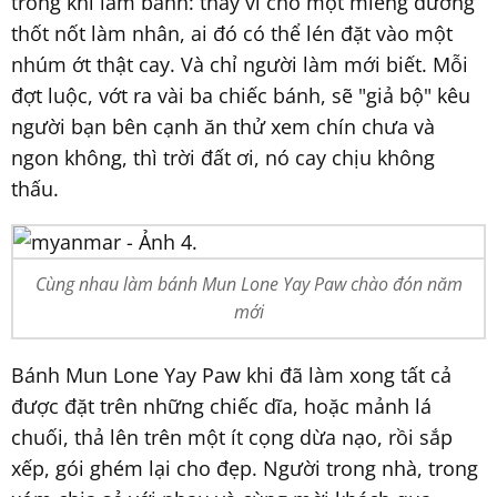
trong khi làm bánh: thay vì cho một miếng đường
thốt nốt làm nhân, ai đó có thể lén đặt vào một
nhúm ớt thật cay. Và chỉ người làm mới biết. Mỗi
đợt luộc, vớt ra vài ba chiếc bánh, sẽ "giả bộ" kêu
người bạn bên cạnh ăn thử xem chín chưa và
ngon không, thì trời đất ơi, nó cay chịu không
thấu.
Cùng nhau làm bánh Mun Lone Yay Paw chào đón năm
mới
Bánh Mun Lone Yay Paw khi đã làm xong tất cả
được đặt trên những chiếc dĩa, hoặc mảnh lá
chuối, thả lên trên một ít cọng dừa nạo, rồi sắp
xếp, gói ghém lại cho đẹp. Người trong nhà, trong