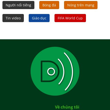
Người nổi tiếng
Bóng đá
Nóng trên mạng
Tin video
Giáo dục
FIFA World Cup
Về chúng tôi