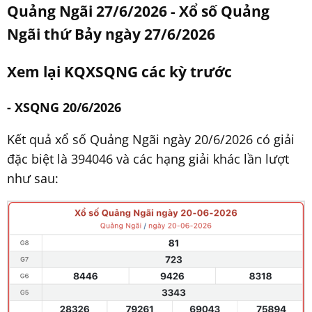
Quảng Ngãi 27/6/2026 - Xổ số Quảng
Ngãi thứ Bảy ngày 27/6/2026
Xem lại KQXSQNG các kỳ trước
- XSQNG 20/6/2026
Kết quả xổ số Quảng Ngãi ngày 20/6/2026 có giải
đặc biệt là 394046 và các hạng giải khác lần lượt
như sau: