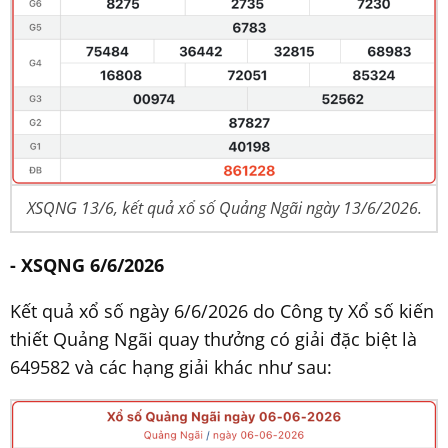
XSQNG 13/6, kết quả xổ số Quảng Ngãi ngày 13/6/2026.
- XSQNG 6/6/2026
Kết quả xổ số ngày 6/6/2026 do Công ty Xổ số kiến
thiết Quảng Ngãi quay thưởng có giải đặc biệt là
649582 và các hạng giải khác như sau: