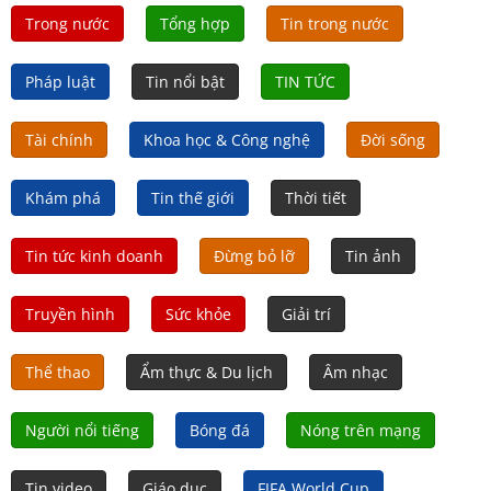
Trong nước
Tổng hợp
Tin trong nước
Pháp luật
Tin nổi bật
TIN TỨC
Tài chính
Khoa học & Công nghệ
Đời sống
Khám phá
Tin thế giới
Thời tiết
Tin tức kinh doanh
Đừng bỏ lỡ
Tin ảnh
Truyền hình
Sức khỏe
Giải trí
Thể thao
Ẩm thực & Du lịch
Âm nhạc
Người nổi tiếng
Bóng đá
Nóng trên mạng
Tin video
Giáo dục
FIFA World Cup