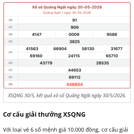
XSQNG 30/5, kết quả xổ số Quảng Ngãi ngày 30/5/2026.
Cơ cấu giải thưởng XSQNG
Với loại vé 6 số mệnh giá 10.000 đồng, cơ cấu giải