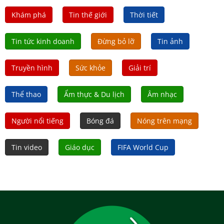
Khám phá
Tin thế giới
Thời tiết
Tin tức kinh doanh
Đừng bỏ lỡ
Tin ảnh
Truyền hình
Sức khỏe
Giải trí
Thể thao
Ẩm thực & Du lịch
Âm nhạc
Người nổi tiếng
Bóng đá
Nóng trên mạng
Tin video
Giáo dục
FIFA World Cup