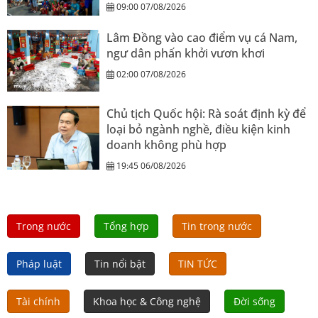
09:00 07/08/2026
Lâm Đồng vào cao điểm vụ cá Nam,
ngư dân phấn khởi vươn khơi
02:00 07/08/2026
Chủ tịch Quốc hội: Rà soát định kỳ để
loại bỏ ngành nghề, điều kiện kinh
doanh không phù hợp
19:45 06/08/2026
Trong nước
Tổng hợp
Tin trong nước
Pháp luật
Tin nổi bật
TIN TỨC
Tài chính
Khoa học & Công nghệ
Đời sống