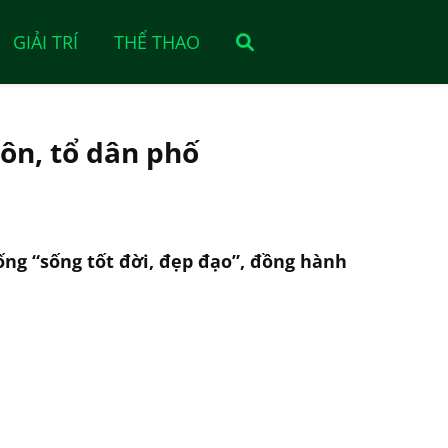
GIẢI TRÍ
THỂ THAO
ôn, tổ dân phố
ống “sống tốt đời, đẹp đạo”, đồng hành