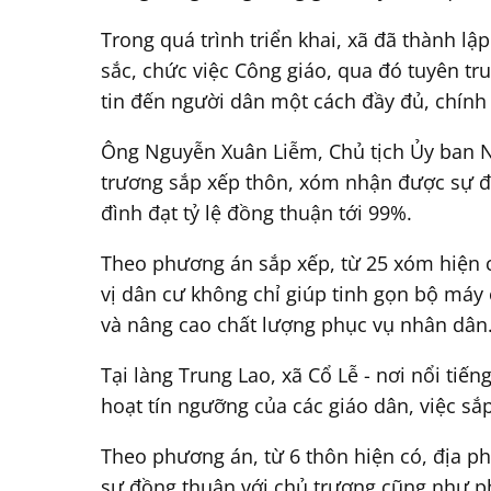
Trong quá trình triển khai, xã đã thành lập
sắc, chức việc Công giáo, qua đó tuyên tr
tin đến người dân một cách đầy đủ, chính
Ông Nguyễn Xuân Liễm, Chủ tịch Ủy ban Nh
trương sắp xếp thôn, xóm nhận được sự đồn
đình đạt tỷ lệ đồng thuận tới 99%.
Theo phương án sắp xếp, từ 25 xóm hiện có
vị dân cư không chỉ giúp tinh gọn bộ máy 
và nâng cao chất lượng phục vụ nhân dân
Tại làng Trung Lao, xã Cổ Lễ - nơi nổi tiến
hoạt tín ngưỡng của các giáo dân, việc s
Theo phương án, từ 6 thôn hiện có, địa ph
sự đồng thuận với chủ trương cũng như p