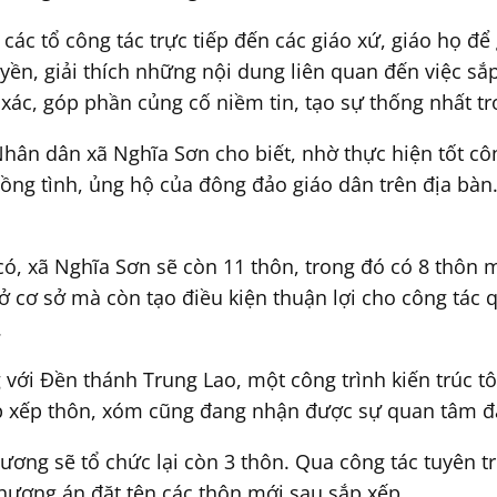
 các tổ công tác trực tiếp đến các giáo xứ, giáo họ để
uyền, giải thích những nội dung liên quan đến việc s
 xác, góp phần củng cố niềm tin, tạo sự thống nhất t
ân dân xã Nghĩa Sơn cho biết, nhờ thực hiện tốt côn
g tình, ủng hộ của đông đảo giáo dân trên địa bàn. Kế
, xã Nghĩa Sơn sẽ còn 11 thôn, trong đó có 8 thôn m
ở cơ sở mà còn tạo điều kiện thuận lợi cho công tác q
.
g với Đền thánh Trung Lao, một công trình kiến trúc tô
ắp xếp thôn, xóm cũng đang nhận được sự quan tâm đặ
ương sẽ tổ chức lại còn 3 thôn. Qua công tác tuyên t
hương án đặt tên các thôn mới sau sắp xếp.