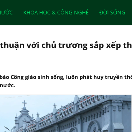
NƯỚC
KHOA HỌC & CÔNG NGHỆ
ĐỜI SỐNG
thuận với chủ trương sắp xếp th
ào Công giáo sinh sống, luôn phát huy truyền th
 nước.