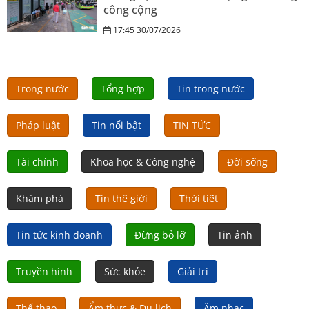
công cộng
17:45 30/07/2026
Trong nước
Tổng hợp
Tin trong nước
Pháp luật
Tin nổi bật
TIN TỨC
Tài chính
Khoa học & Công nghệ
Đời sống
Khám phá
Tin thế giới
Thời tiết
Tin tức kinh doanh
Đừng bỏ lỡ
Tin ảnh
Truyền hình
Sức khỏe
Giải trí
Thể thao
Ẩm thực & Du lịch
Âm nhạc