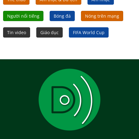
Người nổi tiếng
Bóng đá
Nóng trên mạng
Tin video
Giáo dục
FIFA World Cup